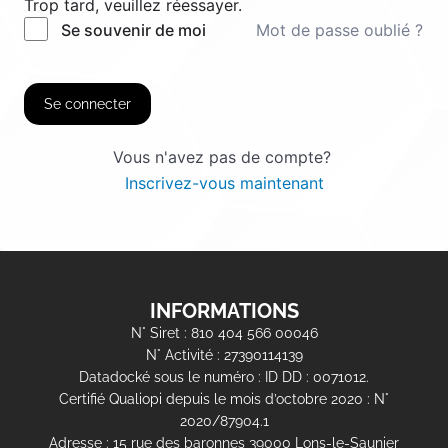
Trop tard, veuillez réessayer.
Mot de passe oublié ?
Se souvenir de moi
Se connecter
Vous n'avez pas de compte?
Inscrivez-vous maintenant
INFORMATIONS
N° Siret : 810 404 566 00046
N° Activité : 27390114139
Datadocké sous le numéro : ID DD : 0071012.
Certifié Qualiopi depuis le mois d’octobre 2020 : N°
2020/87904.1
Adresse : 15 rue des baronnes 39000 Lons-le-Saunier