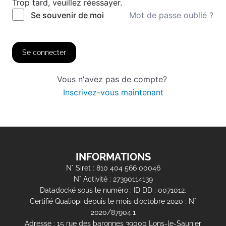
Trop tard, veuillez réessayer.
Mot de passe oublié ?
Se souvenir de moi
Se connecter
Vous n'avez pas de compte?
Inscrivez-vous maintenant
INFORMATIONS
N° Siret : 810 404 566 00046
N° Activité : 27390114139
Datadocké sous le numéro : ID DD : 0071012.
Certifié Qualiopi depuis le mois d’octobre 2020 : N°
2020/87904.1
Adresse : 15 rue des baronnes 39000 Lons-le-Saunier