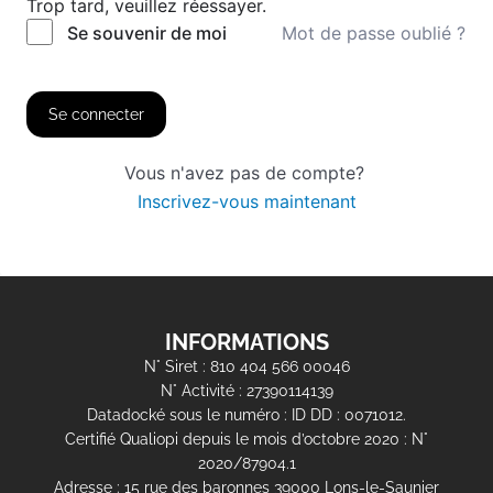
Trop tard, veuillez réessayer.
Mot de passe oublié ?
Se souvenir de moi
Se connecter
Vous n'avez pas de compte?
Inscrivez-vous maintenant
INFORMATIONS
N° Siret : 810 404 566 00046
N° Activité : 27390114139
Datadocké sous le numéro : ID DD : 0071012.
Certifié Qualiopi depuis le mois d’octobre 2020 : N°
2020/87904.1
Adresse : 15 rue des baronnes 39000 Lons-le-Saunier