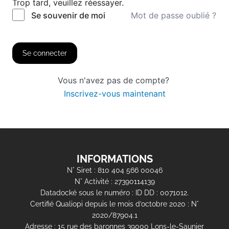
Trop tard, veuillez réessayer.
Mot de passe oublié ?
Se souvenir de moi
Se connecter
Vous n'avez pas de compte?
Inscrivez-vous maintenant
INFORMATIONS
N° Siret : 810 404 566 00046
N° Activité : 27390114139
Datadocké sous le numéro : ID DD : 0071012.
Certifié Qualiopi depuis le mois d’octobre 2020 : N°
2020/87904.1
Adresse : 15 rue des baronnes 39000 Lons-le-Saunier