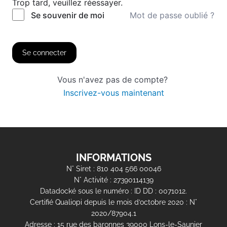
Trop tard, veuillez réessayer.
Mot de passe oublié ?
Se souvenir de moi
Se connecter
Vous n'avez pas de compte?
Inscrivez-vous maintenant
INFORMATIONS
N° Siret : 810 404 566 00046
N° Activité : 27390114139
Datadocké sous le numéro : ID DD : 0071012.
Certifié Qualiopi depuis le mois d’octobre 2020 : N°
2020/87904.1
Adresse : 15 rue des baronnes 39000 Lons-le-Saunier