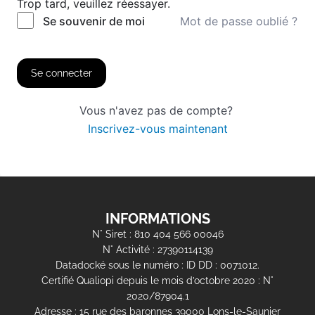
Trop tard, veuillez réessayer.
Mot de passe oublié ?
Se souvenir de moi
Se connecter
Vous n'avez pas de compte?
Inscrivez-vous maintenant
INFORMATIONS
N° Siret : 810 404 566 00046
N° Activité : 27390114139
Datadocké sous le numéro : ID DD : 0071012.
Certifié Qualiopi depuis le mois d’octobre 2020 : N°
2020/87904.1
Adresse : 15 rue des baronnes 39000 Lons-le-Saunier