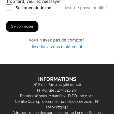
Trop tard, veuillez réessayer.
Mot de passe oublié ?
Se souvenir de moi
Se connecter
Vous n'avez pas de compte?
Inscrivez-vous maintenant
INFORMATIONS
N° Siret : 810 404 566 00046
N° Activité : 27390114139
Datadocké sous le numéro : ID DD : 0071012.
Certifié Qualiopi depuis le mois d’octobre 2020 : N°
2020/87904.1
Adresse : 15 rue des baronnes 39000 Lons-le-Saunier