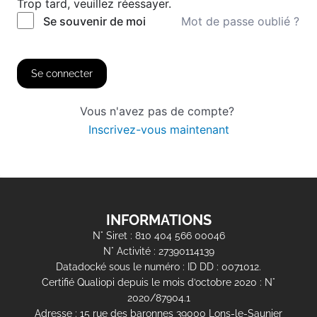
Trop tard, veuillez réessayer.
Mot de passe oublié ?
Se souvenir de moi
Se connecter
Vous n'avez pas de compte?
Inscrivez-vous maintenant
INFORMATIONS
N° Siret : 810 404 566 00046
N° Activité : 27390114139
Datadocké sous le numéro : ID DD : 0071012.
Certifié Qualiopi depuis le mois d’octobre 2020 : N°
2020/87904.1
Adresse : 15 rue des baronnes 39000 Lons-le-Saunier