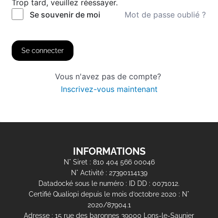
Trop tard, veuillez réessayer.
Mot de passe oublié ?
Se souvenir de moi
Se connecter
Vous n'avez pas de compte?
Inscrivez-vous maintenant
INFORMATIONS
N° Siret : 810 404 566 00046
N° Activité : 27390114139
Datadocké sous le numéro : ID DD : 0071012.
Certifié Qualiopi depuis le mois d’octobre 2020 : N°
2020/87904.1
Adresse : 15 rue des baronnes 39000 Lons-le-Saunier