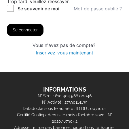
Trop tard, veuillez réessayer.
Mot de passe oublié ?
Se souvenir de moi
Se connecter
Vous n'avez pas de compte?
Inscrivez-vous maintenant
INFORMATIONS
N° Siret : 810 404 566 00046
N° Activité : 27390114139
Datadocké sous le numéro : ID DD : 0071012.
Certifié Qualiopi depuis le mois d’octobre 2020 : N°
2020/87904.1
Adresse : 15 rue des baronnes 39000 Lons-le-Saunier