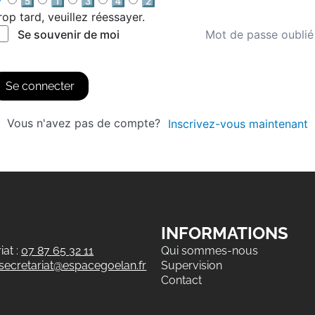
5️⃣
1️⃣
3️⃣
4️⃣
2️⃣
rop tard, veuillez réessayer.
Mot de passe oublié
Se souvenir de moi
Se connecter
Vous n'avez pas de compte?
Inscrivez-vous maintenant
INFORMATIONS
at :
07 87 65 32 11
Qui sommes-nous
secretariat@espacegoelan.fr
Supervision
Contact