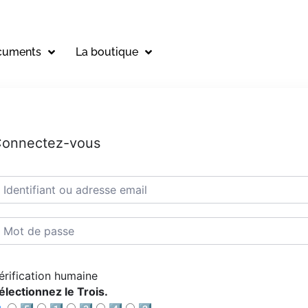
cuments
La boutique
onnectez-vous
érification humaine
électionnez le Trois.