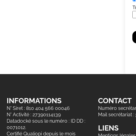
T
INFORMATIONS
CONTACT
N° Siret : 810 404 566 00046
Numéro secrétari
N° Activité : 27390114139
Mail secrétariat :
Datadocké sous le numéro : ID DD :
LIENS
0071012.
Certifié Qualiopi depuis le mois
Mentions légales