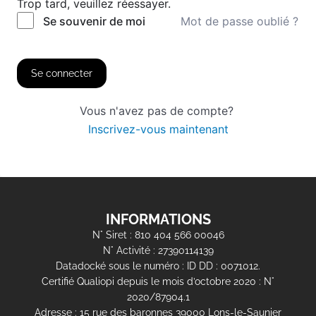
Trop tard, veuillez réessayer.
Mot de passe oublié ?
Se souvenir de moi
Se connecter
Vous n'avez pas de compte?
Inscrivez-vous maintenant
INFORMATIONS
N° Siret : 810 404 566 00046
N° Activité : 27390114139
Datadocké sous le numéro : ID DD : 0071012.
Certifié Qualiopi depuis le mois d’octobre 2020 : N°
2020/87904.1
Adresse : 15 rue des baronnes 39000 Lons-le-Saunier