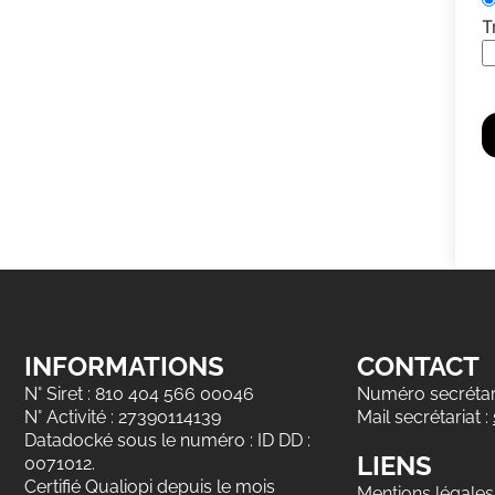
T
INFORMATIONS
CONTACT
N° Siret : 810 404 566 00046
Numéro secrétari
N° Activité : 27390114139
Mail secrétariat :
Datadocké sous le numéro : ID DD :
LIENS
0071012.
Certifié Qualiopi depuis le mois
Mentions légales