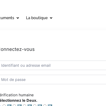
cuments
La boutique
onnectez-vous
érification humaine
électionnez le Deux.