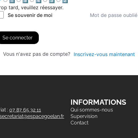
1️⃣
5️⃣
4️⃣
3️⃣
2️⃣
rop tard, veuillez réessayer.
Mot de passe oublié
Se souvenir de moi
Se connecter
Vous n'avez pas de compte?
Inscrivez-vous maintenant
INFORMATIONS
at :
07 87 65 32 11
Qui sommes-nous
secretariat@espacegoelan.fr
Supervision
Contact