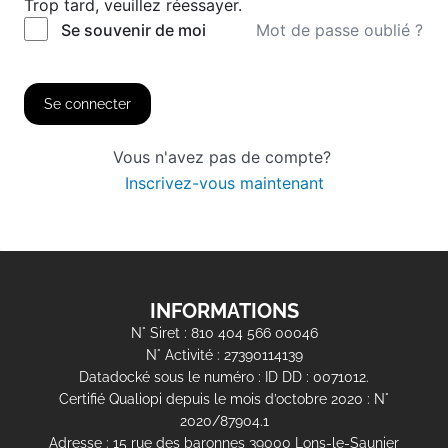
Trop tard, veuillez réessayer.
Mot de passe oublié ?
Se souvenir de moi
Se connecter
Vous n'avez pas de compte?
Inscrivez-vous maintenant
INFORMATIONS
N° Siret : 810 404 566 00046
N° Activité : 27390114139
Datadocké sous le numéro : ID DD : 0071012.
Certifié Qualiopi depuis le mois d’octobre 2020 : N°
2020/87904.1
Adresse : 15 rue des baronnes 39000 Lons-le-Saunier