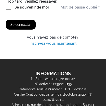
Trop tard, veuillez réessayer.
Mot de passe oublié ?
Se souvenir de moi
Se connecter
Vous n'avez pas de compte?
Inscrivez-vous maintenant
INFORMATIONS
N° Siret : 810 404 566 00046
N° Activité : 27390114139
Datadocké sous le numéro : ID DD : 0071012.
Certifié Qualiopi depuis le mois d’octobre 2020 : N°
2020/87904.1
Adresse : 15 rue des baronnes 39000 Lons-le-Saunier