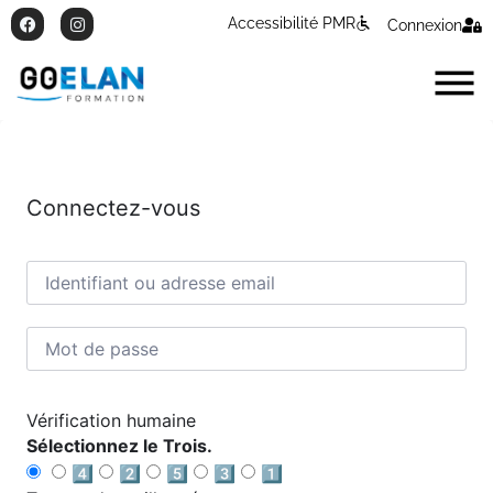
Accessibilité PMR
Connexion
Connectez-vous
Vérification humaine
Sélectionnez le Trois.
4️⃣
2️⃣
5️⃣
3️⃣
1️⃣