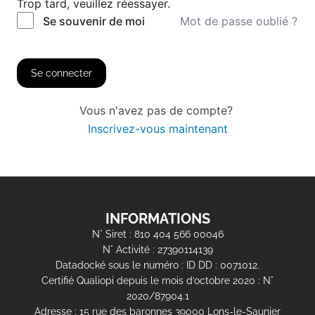
Trop tard, veuillez réessayer.
Mot de passe oublié ?
Se souvenir de moi
Se connecter
Vous n'avez pas de compte?
Inscrivez-vous maintenant
INFORMATIONS
N° Siret : 810 404 566 00046
N° Activité : 27390114139
Datadocké sous le numéro : ID DD : 0071012.
Certifié Qualiopi depuis le mois d’octobre 2020 : N°
2020/87904.1
Adresse : 15 rue des baronnes 39000 Lons-le-Saunier