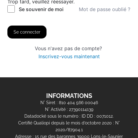
Trop tard, veuillez réessayer.
Mot de passe oublié ?
Se souvenir de moi
Se connecter
Vous n'avez pas de compte?
Inscrivez-vous maintenant
INFORMATIONS
N° Siret : 810 404 566 00046
N° Activité : 27390114139
Datadocké sous le numéro : ID DD : 0071012.
Certifié Qualiopi depuis le mois d’octobre 2020 : N°
2020/87904.1
Adresse : 15 rue des baronnes 39000 Lons-le-Saunier