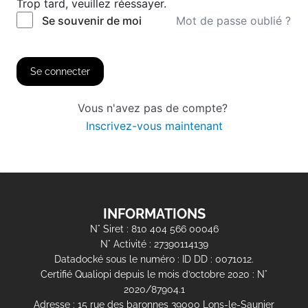
Trop tard, veuillez réessayer.
Mot de passe oublié ?
Se souvenir de moi
Se connecter
Vous n'avez pas de compte?
Inscrivez-vous maintenant
INFORMATIONS
N° Siret : 810 404 566 00046
N° Activité : 27390114139
Datadocké sous le numéro : ID DD : 0071012.
Certifié Qualiopi depuis le mois d’octobre 2020 : N°
2020/87904.1
Adresse : 15 rue des baronnes 39000 Lons-le-Saunier