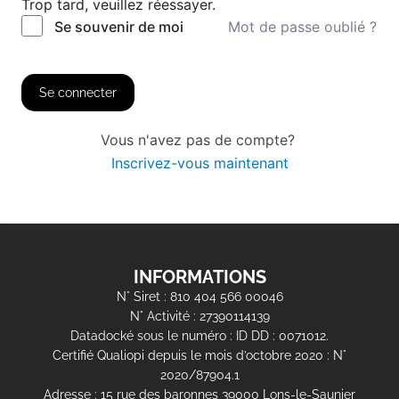
Trop tard, veuillez réessayer.
Mot de passe oublié ?
Se souvenir de moi
Se connecter
Vous n'avez pas de compte?
Inscrivez-vous maintenant
INFORMATIONS
N° Siret : 810 404 566 00046
N° Activité : 27390114139
Datadocké sous le numéro : ID DD : 0071012.
Certifié Qualiopi depuis le mois d’octobre 2020 : N°
2020/87904.1
Adresse : 15 rue des baronnes 39000 Lons-le-Saunier