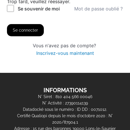
Trop tard, veuillez réessayer.
Mot de passe oublié ?
Se souvenir de moi
Se connecter
Vous n'avez pas de compte?
Inscrivez-vous maintenant
INFORMATIONS
N° Siret : 810 404 566 00046
N° Activité : 27390114139
Datadocké sous le numéro : ID DD : 0071012.
Certifié Qualiopi depuis le mois d’octobre 2020 : N°
2020/87904.1
Adresse : 15 rue des baronnes 39000 Lons-le-Saunier