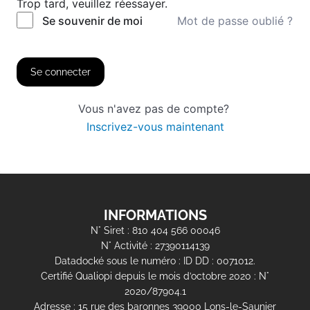
Trop tard, veuillez réessayer.
Mot de passe oublié ?
Se souvenir de moi
Se connecter
Vous n'avez pas de compte?
Inscrivez-vous maintenant
INFORMATIONS
N° Siret : 810 404 566 00046
N° Activité : 27390114139
Datadocké sous le numéro : ID DD : 0071012.
Certifié Qualiopi depuis le mois d’octobre 2020 : N°
2020/87904.1
Adresse : 15 rue des baronnes 39000 Lons-le-Saunier