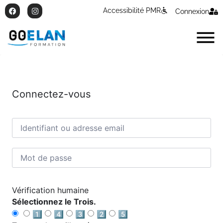
Accessibilité PMR
Connexion
Connectez-vous
Vérification humaine
Sélectionnez le Trois.
1️⃣
4️⃣
3️⃣
2️⃣
5️⃣