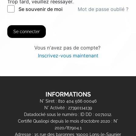
Trop tard, veuillez réessayer.
Mot de passe oublié ?
Se souvenir de moi
Se connecter
Vous n'avez pas de compte?
Inscrivez-vous maintenant
INFORMATIONS
N° Siret : 810 404 566 00046
N° Activité : 27390114139
Datadocké sous le numéro : ID DD : 0071012.
Certifié Qualiopi depuis le mois d’octobre 2020 : N°
2020/87904.1
Adresse : 15 rue des baronnes 39000 Lons-le-Saunier