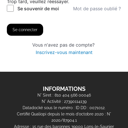
Trop tard, veuillez réessayer.
Mot de passe oublié ?
Se souvenir de moi
Se connecter
Vous n'avez pas de compte?
Inscrivez-vous maintenant
INFORMATIONS
N° Siret : 810 404 566 00046
N° Activité : 27390114139
Datadocké sous le numéro : ID DD : 0071012.
Certifié Qualiopi depuis le mois d’octobre 2020 : N°
2020/87904.1
Adresse : 15 rue des baronnes 39000 Lons-le-Saunier