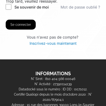
Trop tard, veuillez réessayer.
Mot de passe oublié ?
Se souvenir de moi
Se connecter
Vous n'avez pas de compte?
Inscrivez-vous maintenant
INFORMATIONS
N° Siret : 810 404 566 00046
N° Activité : 27390114139
Datadocké sous le numéro : ID DD : 0071012.
Certifié Qualiopi depuis le mois d’octobre 2020 : N°
2020/87904.1
Adresse : 15 rue des baronnes 39000 Lons-le-Saunier