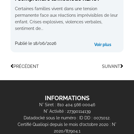
Certaines familles vivent dans une tension
permanente face aux réactions imprévisibles de leur
enfant. Crises explosives, violences verbales,
sentiment de...
Publié le
18/06/2026
Voir plus
PRÉCÉDENT
SUIVANT
INFORMATIONS
N° Siret : 810 404 566 00046
N° Activité : 27390114139
Datadocké sous le numéro : ID DD : 0071012.
Certifié Qualiopi depuis le mois d’octobre 2020 : N°
2020/87904.1