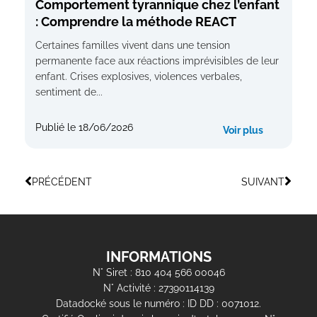
Comportement tyrannique chez l’enfant
: Comprendre la méthode REACT
Certaines familles vivent dans une tension
permanente face aux réactions imprévisibles de leur
enfant. Crises explosives, violences verbales,
sentiment de...
Publié le
18/06/2026
Voir plus
PRÉCÉDENT
SUIVANT
INFORMATIONS
N° Siret : 810 404 566 00046
N° Activité : 27390114139
Datadocké sous le numéro : ID DD : 0071012.