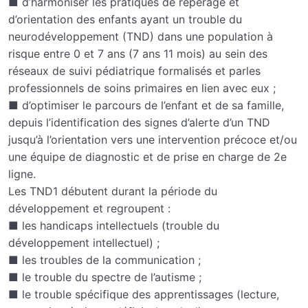
■ d’harmoniser les pratiques de repérage et
Le parcours diagnostique
d’orientation des enfants ayant un trouble du
TND Généralités Signes d’alerte et facteurs
06:48
neurodéveloppement (TND) dans une population à
de risque
risque entre 0 et 7 ans (7 ans 11 mois) au sein des
réseaux de suivi pédiatrique formalisés et parles
les signes d'alerte et les facteurs de risques des
professionnels de soins primaires en lien avec eux ;
TND
■ d’optimiser le parcours de l’enfant et de sa famille,
TND Généralités Adaptations et
10:06
depuis l’identification des signes d’alerte d’un TND
Préconisation
jusqu’à l’orientation vers une intervention précoce et/ou
une équipe de diagnostic et de prise en charge de 2e
Adaptations et préconisations
ligne.
Les TND1 débutent durant la période du
La nouvelle stratégie nationale 2023-2027
09:00
développement et regroupent :
■ les handicaps intellectuels (trouble du
Objectifs SMART
0/2
développement intellectuel) ;
■ les troubles de la communication ;
■ le trouble du spectre de l’autisme ;
■ le trouble spécifique des apprentissages (lecture,