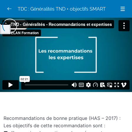
TDC : Généralités TND + objectifs SMART
TND Généralités
0/13
TND : les classifications
06:29
Les classifications
TND : Les recommandations de bonne
02:21
pratique
Les recommandations et expertises collectives
TND : Le parcours diagnostique
07:40
Organisation du parcours diagnostique
Recommandations de bonne pratique (HAS – 2017) :
TND Généralités Diag et bonnes pratiques
08:59
Les objectifs de cette recommandation sont :