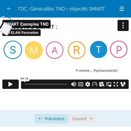
TDC : Généralités TND + objectifs SMART
TND Généralités
0/13
Objectifs SMART
0/2
Les objectifs SMART
07:00
Exemple d’objectifs SMART dans les TND
05:00
Précédent
Suivant