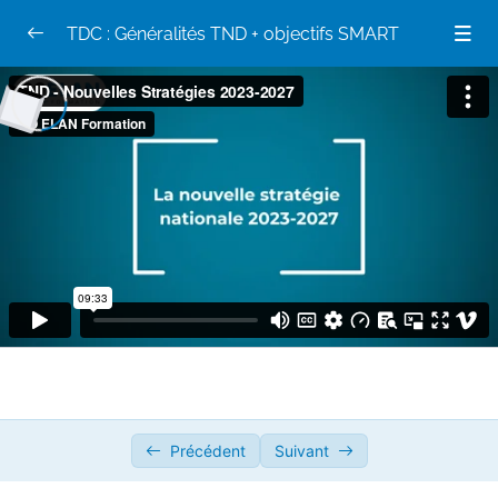
TDC : Généralités TND + objectifs SMART
TND Généralités
0/13
TND : les classifications
06:29
Les classifications
TND : Les recommandations de bonne
02:21
pratique
Les recommandations et expertises collectives
TND : Le parcours diagnostique
07:40
Organisation du parcours diagnostique
Précédent
Suivant
TND Généralités Diag et bonnes pratiques
08:59