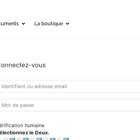
cuments
La boutique
onnectez-vous
érification humaine
électionnez le Deux.