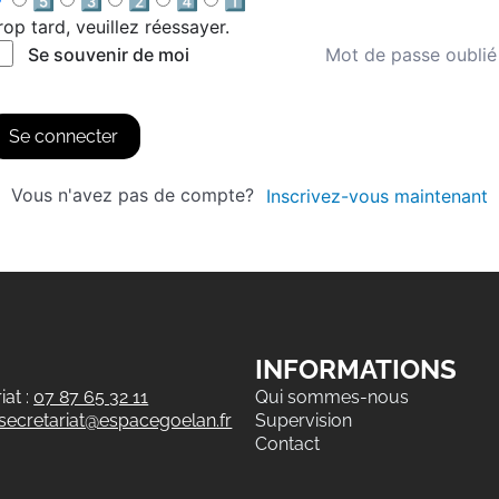
5️⃣
3️⃣
2️⃣
4️⃣
1️⃣
rop tard, veuillez réessayer.
Mot de passe oublié
Se souvenir de moi
Se connecter
Vous n'avez pas de compte?
Inscrivez-vous maintenant
INFORMATIONS
at :
07 87 65 32 11
Qui sommes-nous
secretariat@espacegoelan.fr
Supervision
Contact