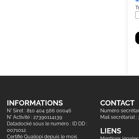
T
INFORMATIONS
CONTACT
N° Siret : 810 404 566 00046
Numéro secrétari
N° Activité : 27390114139
Mail secrétariat :
Datadocké sous le numéro : ID DD :
LIENS
0071012.
Certifié Qualiopi depuis le mois
Mentions légales