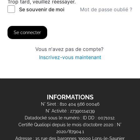
Trop tard, veuillez réessayer.
Mot de passe oublié ?
Se souvenir de moi
Se connecter
Vous n'avez pas de compte?
Inscrivez-vous maintenant
INFORMATIONS
N° Siret : 810 404 566 00046
N° Activité : 27390114139
Datadocké sous le numéro : ID DD : 0071012.
Certifié Qualiopi depuis le mois d’octobre 2020 : N°
2020/87904.1
Adresse : 15 rue des baronnes 39000 Lons-le-Saunier