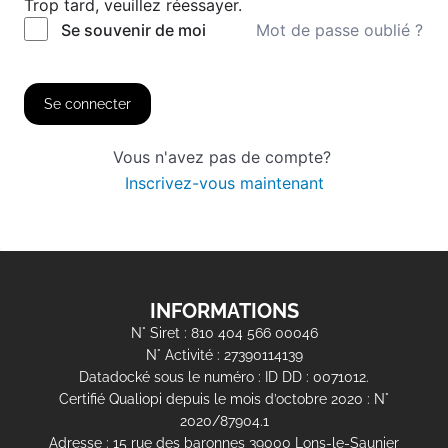
Trop tard, veuillez réessayer.
Mot de passe oublié ?
Se souvenir de moi
Se connecter
Vous n'avez pas de compte?
Inscrivez-vous maintenant
INFORMATIONS
N° Siret : 810 404 566 00046
N° Activité : 27390114139
Datadocké sous le numéro : ID DD : 0071012.
Certifié Qualiopi depuis le mois d’octobre 2020 : N°
2020/87904.1
Adresse : 15 rue des baronnes 39000 Lons-le-Saunier