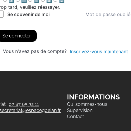
3️⃣
1️⃣
4️⃣
5️⃣
2️⃣
rop tard, veuillez réessayer.
Mot de passe oublié
Se souvenir de moi
Se connecter
Vous n'avez pas de compte?
Inscrivez-vous maintenant
INFORMATIONS
at :
07 87 65 32 11
Qui sommes-nous
secretariat@espacegoelan.fr
Supervision
Contact