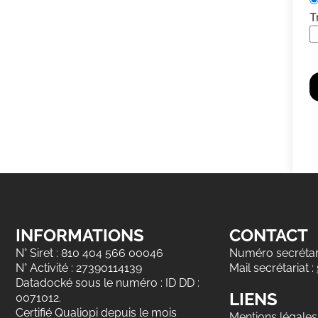
T
INFORMATIONS
CONTACT
N° Siret : 810 404 566 00046
Numéro secrétari
N° Activité : 27390114139
Mail secrétariat :
Datadocké sous le numéro : ID DD :
LIENS
0071012.
Certifié Qualiopi depuis le mois
Mentions légales