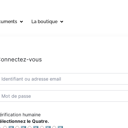
cuments
La boutique
onnectez-vous
érification humaine
électionnez le Quatre.