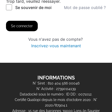
Trop tard, veuillez réessayer.
Mot de passe oublié ?
Se souvenir de moi
Se connecter
Vous n'avez pas de compte?
Inscrivez-vous maintenant
INFORMATIONS
N° Siret : 810 404 566 00046
N° Activité : 27390114139
Datadocké sous le numéro : ID DD : 0071012.
Certifié Qualiopi depuis le mois d’octobre 2020 : N°
2020/87904.1
Adresse : 15 rue des baronnes 39000 Lons-le-Saunier