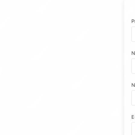
P
N
N
E