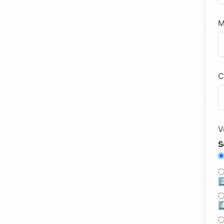
M
C
V
S
2
4