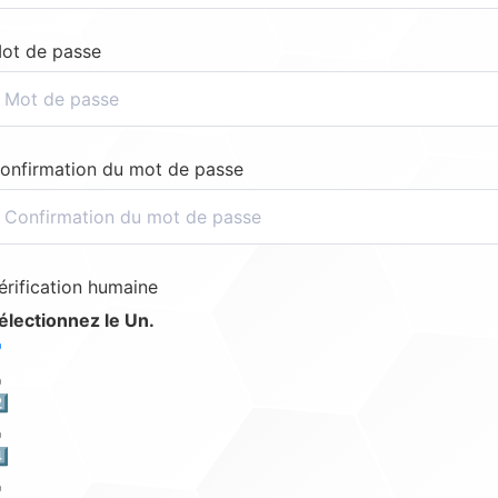
ot de passe
onfirmation du mot de passe
érification humaine
électionnez le Un.
️⃣
️⃣