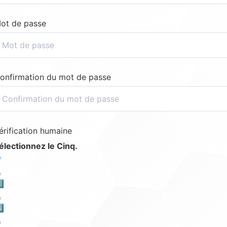
ot de passe
onfirmation du mot de passe
érification humaine
électionnez le Cinq.
️⃣
️⃣