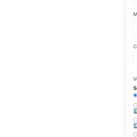
M
C
V
S
1
4