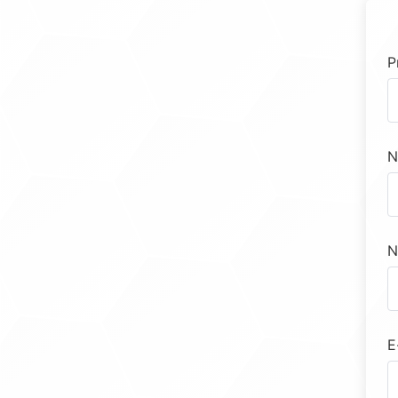
P
N
N
E