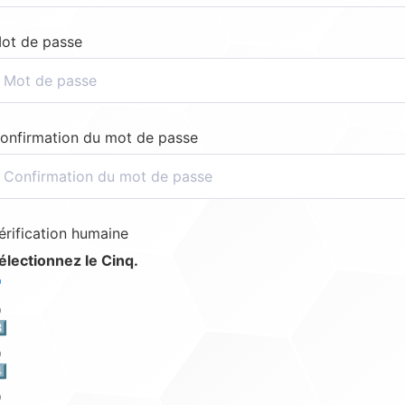
ot de passe
onfirmation du mot de passe
érification humaine
électionnez le Cinq.
️⃣
️⃣