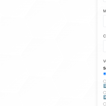
M
C
V
S
3
4