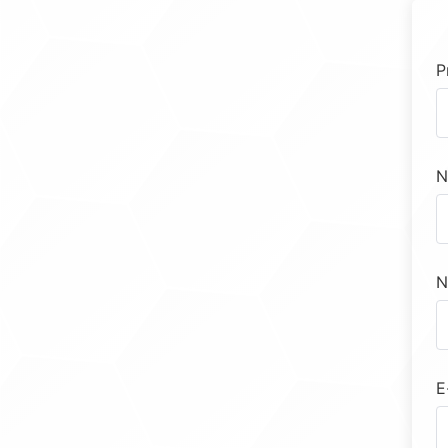
P
N
N
E