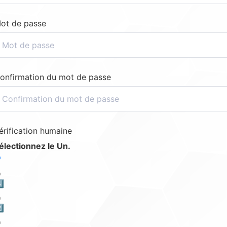
ot de passe
onfirmation du mot de passe
érification humaine
électionnez le Un.
️⃣
️⃣