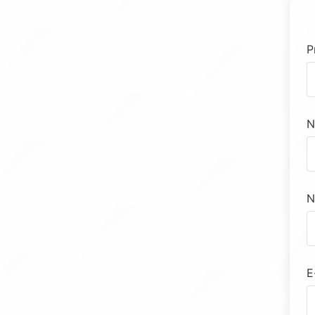
P
N
N
E