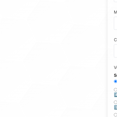
M
C
V
S
4
2