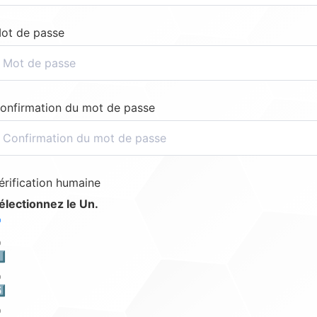
ot de passe
onfirmation du mot de passe
érification humaine
électionnez le Un.
️⃣
️⃣