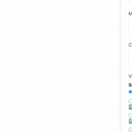
M
C
V
S
1
5