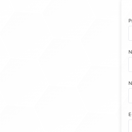
P
N
N
E