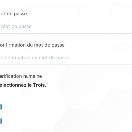
ot de passe
onfirmation du mot de passe
érification humaine
électionnez le Trois.
️⃣
️⃣