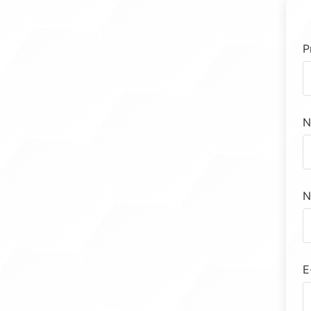
P
N
N
E