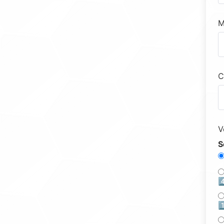
M
C
V
S
4
1