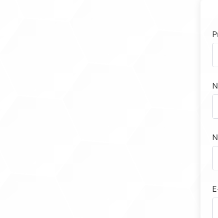
P
N
N
E