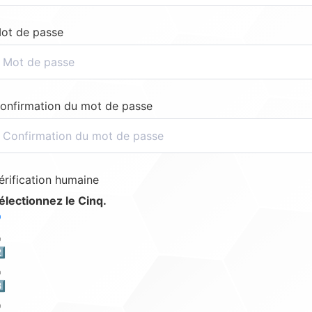
ot de passe
onfirmation du mot de passe
érification humaine
électionnez le Cinq.
️⃣
️⃣