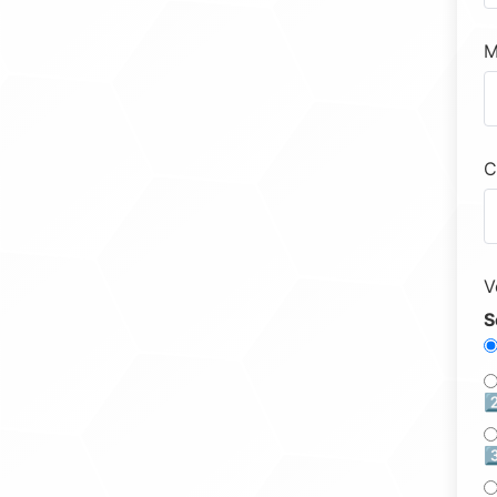
M
C
V
S
2
3