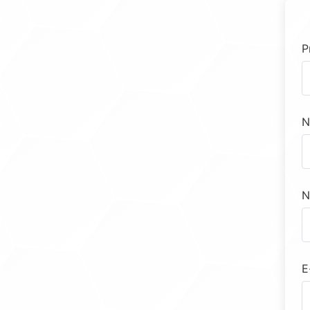
P
N
N
E