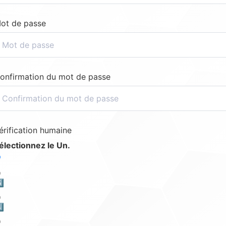
ot de passe
onfirmation du mot de passe
érification humaine
électionnez le Un.
️⃣
️⃣