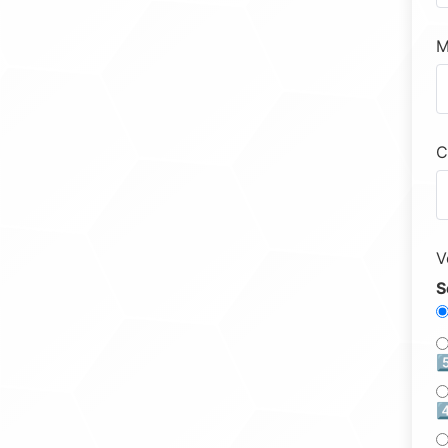
M
C
V
S
5
4