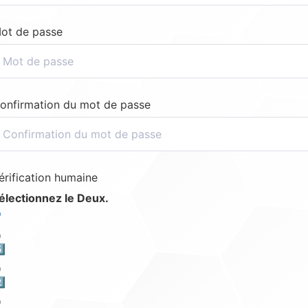
ot de passe
onfirmation du mot de passe
érification humaine
électionnez le Deux.
️⃣
️⃣