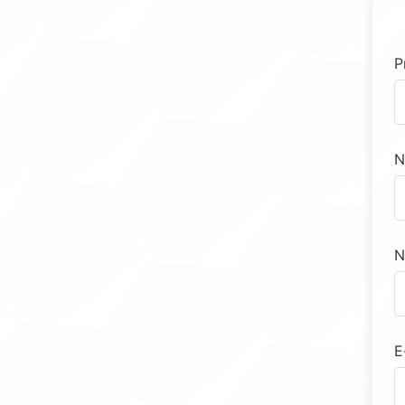
P
N
N
E