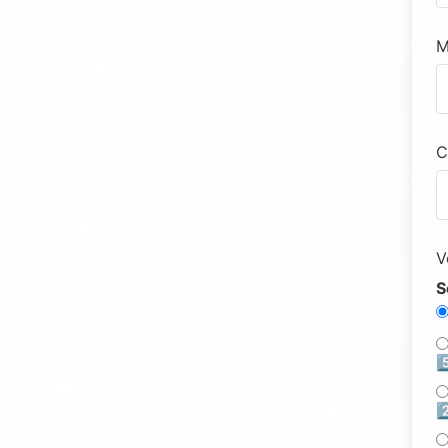
M
C
V
S
5
2