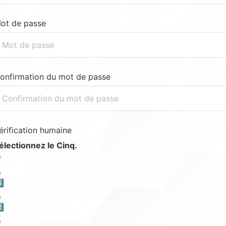
ot de passe
onfirmation du mot de passe
érification humaine
électionnez le Cinq.
️⃣
️⃣