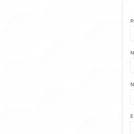
P
N
N
E