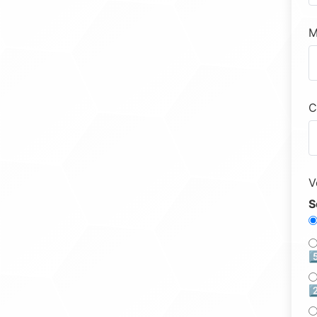
M
C
V
S
5
2