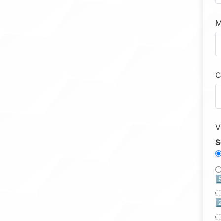
M
C
V
S
5
2