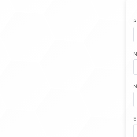
P
N
N
E