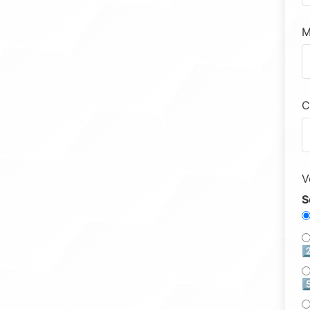
M
C
V
S
2
5