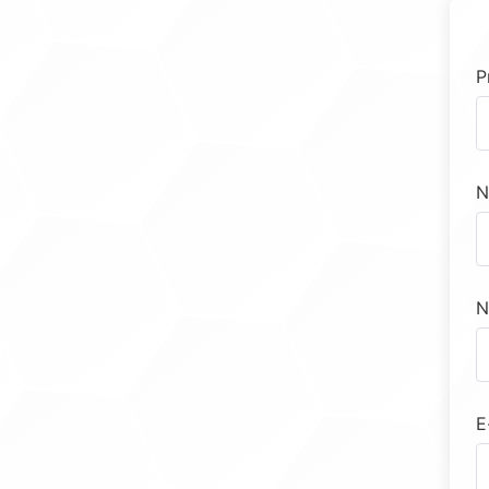
P
N
N
E