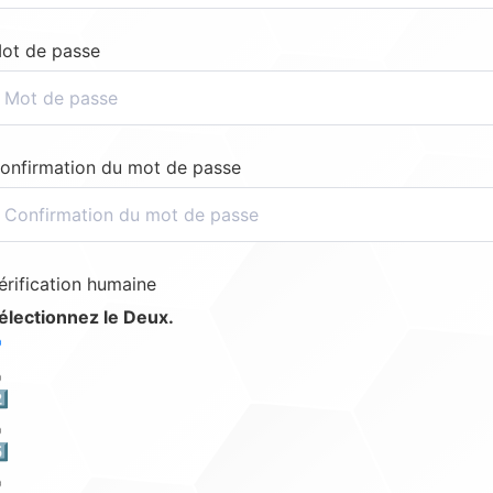
ot de passe
onfirmation du mot de passe
érification humaine
électionnez le Deux.
️⃣
️⃣