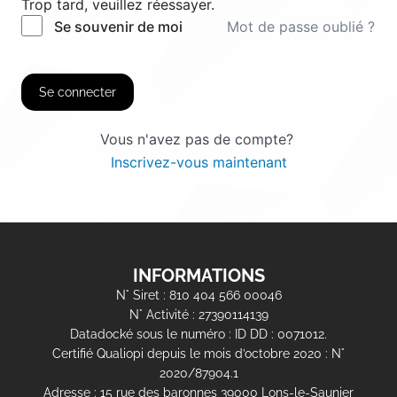
Trop tard, veuillez réessayer.
Mot de passe oublié ?
Se souvenir de moi
Se connecter
Vous n'avez pas de compte?
Inscrivez-vous maintenant
INFORMATIONS
N° Siret : 810 404 566 00046
N° Activité : 27390114139
Datadocké sous le numéro : ID DD : 0071012.
Certifié Qualiopi depuis le mois d’octobre 2020 : N°
2020/87904.1
Adresse : 15 rue des baronnes 39000 Lons-le-Saunier