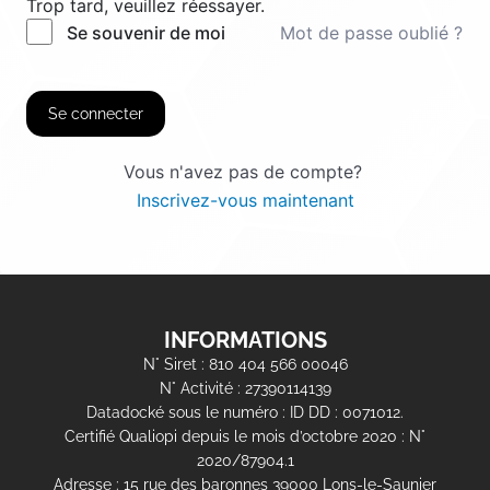
Trop tard, veuillez réessayer.
Mot de passe oublié ?
Se souvenir de moi
Se connecter
Vous n'avez pas de compte?
Inscrivez-vous maintenant
INFORMATIONS
N° Siret : 810 404 566 00046
N° Activité : 27390114139
Datadocké sous le numéro : ID DD : 0071012.
Certifié Qualiopi depuis le mois d’octobre 2020 : N°
2020/87904.1
Adresse : 15 rue des baronnes 39000 Lons-le-Saunier