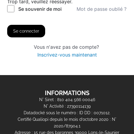
Trop tard, veuillez réessayer.
Mot de passe oublié ?
Se souvenir de moi
Se connecter
Vous n'avez pas de compte?
Inscrivez-vous maintenant
INFORMATIONS
N° Siret : 810 404 566 00046
N° Activité : 27390114139
Datadocké sous le numéro : ID DD : 0071012.
Certifié Qualiopi depuis le mois d’octobre 2020 : N°
2020/87904.1
Adresse : 15 rue des baronnes 39000 Lons-le-Saunier