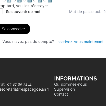
2️⃣
5️⃣
4️⃣
3️⃣
1️⃣
rop tard, veuillez réessayer.
Mot de passe oublié
Se souvenir de moi
Se connecter
Vous n'avez pas de compte?
Inscrivez-vous maintenant
INFORMATIONS
at :
07 87 65 32 11
Qui sommes-nous
secretariat@espacegoelan.fr
Supervision
Contact