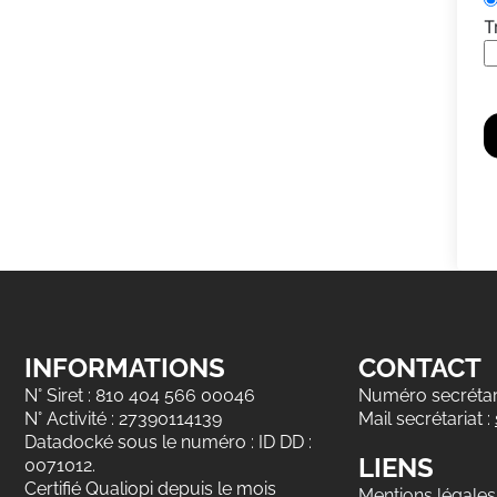
T
INFORMATIONS
CONTACT
N° Siret : 810 404 566 00046
Numéro secrétari
N° Activité : 27390114139
Mail secrétariat :
Datadocké sous le numéro : ID DD :
LIENS
0071012.
Certifié Qualiopi depuis le mois
Mentions légales