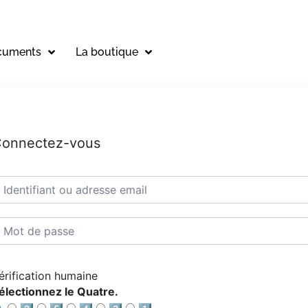
cuments
La boutique
onnectez-vous
érification humaine
électionnez le Quatre.